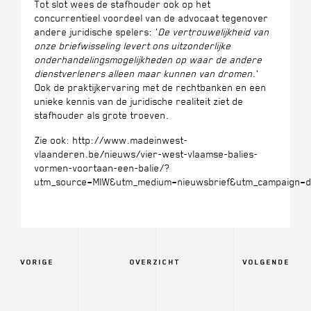
Tot slot wees de stafhouder ook op het
concurrentieel voordeel van de advocaat tegenover
andere juridische spelers: '
De vertrouwelijkheid van
onze briefwisseling levert ons uitzonderlijke
onderhandelingsmogelijkheden op waar de andere
dienstverleners alleen maar kunnen van dromen
.'
Ook de praktijkervaring met de rechtbanken en een
unieke kennis van de juridische realiteit ziet de
stafhouder als grote troeven.
Zie ook: http://www.madeinwest-
vlaanderen.be/nieuws/vier-west-vlaamse-balies-
vormen-voortaan-een-balie/?
utm_source=MIW&utm_medium=nieuwsbrief&utm_campaign=da
VORIGE
OVERZICHT
VOLGENDE