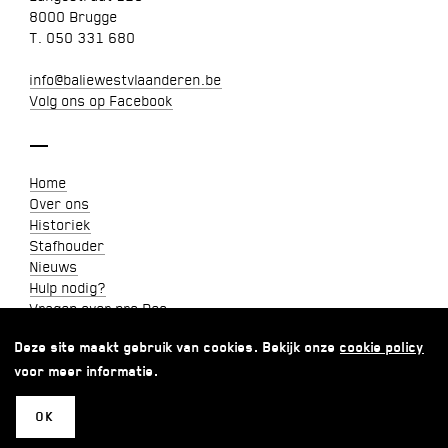
8000 Brugge
T. 050 331 680
info@baliewestvlaanderen.be
Volg ons op Facebook
Home
Over ons
Historiek
Stafhouder
Nieuws
Hulp nodig?
Vragen over pro Deo
Advocaat zoeken
Deze site maakt gebruik van cookies. Bekijk onze
cookie policy
Contact
voor meer informatie.
Privacyverklaring
Cookie policy
Klokkenluidersmelding
OK