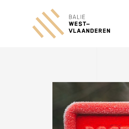
Overslaan
en
Balie West-V
naar
de
inhoud
gaan