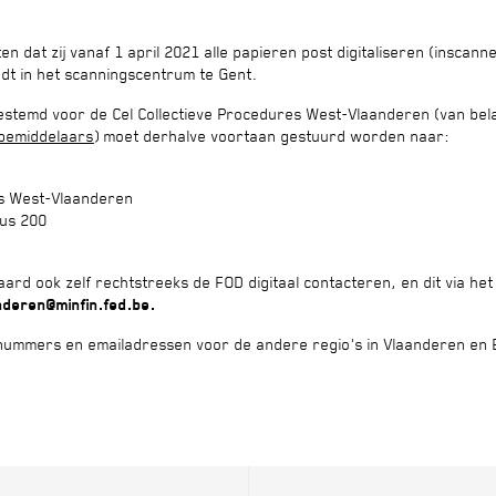
en dat zij vanaf 1 april 2021 alle papieren post digitaliseren (inscan
ndt in het scanningscentrum te Gent.
bestemd voor de Cel Collectieve Procedures West-Vlaanderen (van be
bemiddelaars
) moet derhalve voortaan gestuurd worden naar:
es West-Vlaanderen
us 200
aard ook zelf rechtstreeks de FOD digitaal contacteren, en dit via he
deren@minfin.fed.be.
snummers en emailadressen voor de andere regio's in Vlaanderen en 