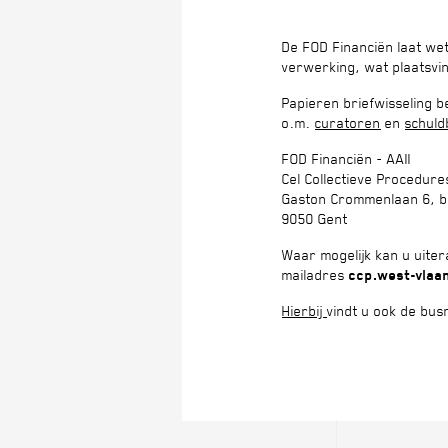
De FOD Financiën laat wet
verwerking, wat plaatsvi
Papieren briefwisseling 
o.m.
curatoren
en
schuld
FOD Financiën - AAII
Cel Collectieve Procedur
Gaston Crommenlaan 6, b
9050 Gent
Waar mogelijk kan u uiter
mailadres
ccp.west-vlaan
Hierbij
vindt u ook de bu