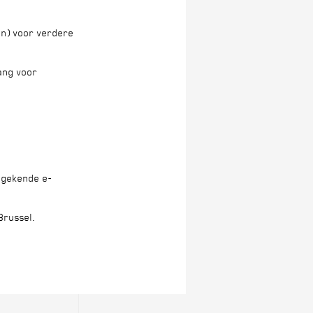
nen) voor verdere
lang voor
t gekende e-
Brussel.